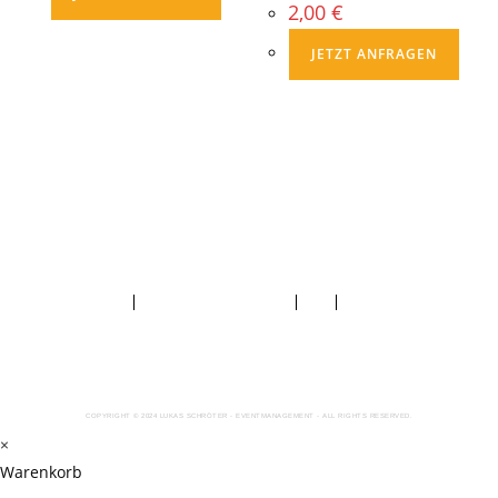
2,00
€
JETZT ANFRAGEN
KONTAKT
DATENSCHUTZ & IMPRESSUM
AGB´S
MUTTI-ZETTEL
COPYRIGHT © 2024 LUKAS SCHRÖTER - EVENTMANAGEMENT - ALL RIGHTS RESERVED.
×
Warenkorb