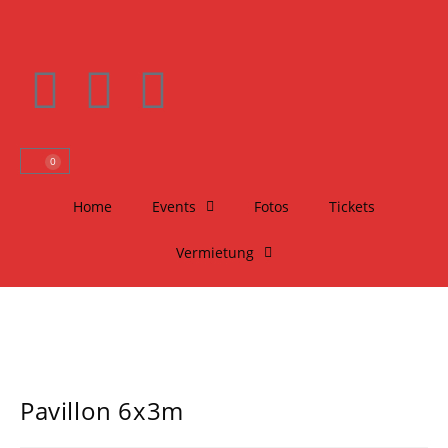
0
Home
Events
Fotos
Tickets
Vermietung
Pavillon 6x3m