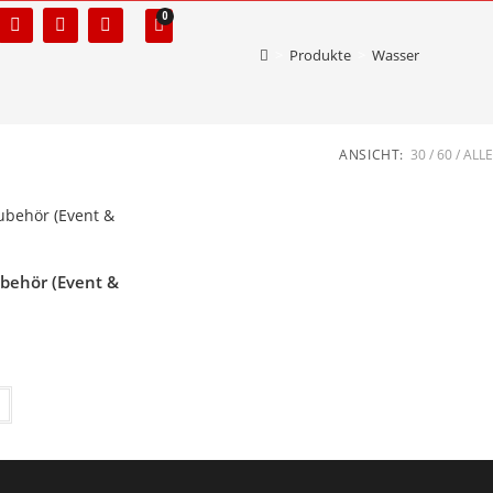
0
>
Produkte
>
Wasser
ANSICHT:
30
60
ALLE
ubehör (Event &