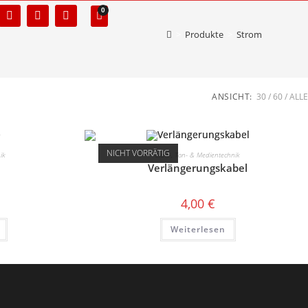
0
>
Produkte
>
Strom
ANSICHT:
30
60
ALLE
NICHT VORRÄTIG
ik
Licht-, Ton- & Medientechnik
Verlängerungskabel
4,00
€
Weiterlesen