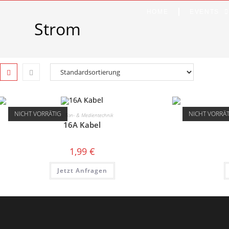
HOME
EVENTS
Strom
NICHT VORRÄTIG
NICHT VORRÄ
Licht-, Ton- & Medientechnik
L
16A Kabel
1,99
€
Jetzt Anfragen