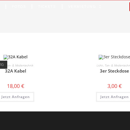
FOTOS
TICKETS
VERMIETUNG
TIG
icht-, Ton- & Medientechnik
Licht-, Ton- & Medientechn
32A Kabel
3er Steckdose
18,00
€
3,00
€
Jetzt Anfragen
Jetzt Anfragen