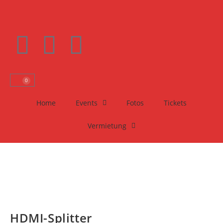
0
Home
Events
Fotos
Tickets
Vermietung
HDMI-Splitter