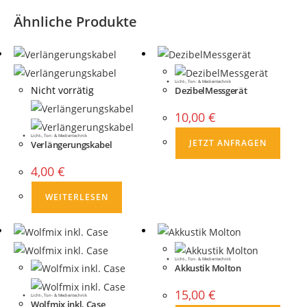
Ähnliche Produkte
Licht-, Ton- & Medientechnik
Nicht vorrätig
DezibelMessgerät
10,00
€
Licht-, Ton- & Medientechnik
JETZT ANFRAGEN
Verlängerungskabel
4,00
€
WEITERLESEN
Licht-, Ton- & Medientechnik
Akkustik Molton
15,00
€
Licht-, Ton- & Medientechnik
Wolfmix inkl. Case