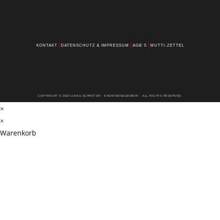
KONTAKT
DATENSCHUTZ & IMPRESSUM
AGB´S
MUTTI-ZETTEL
COPYRIGHT © 2024 LUKAS SCHRÖTER - EVENTMANAGEMENT - ALL RIGHTS RESERVED.
×
×
Warenkorb